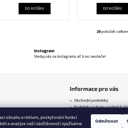
DO KOŠÍKU
DO KOŠÍKU
20
položek celke
O
v
l
Instagram
á
Sleduj nás na Instagramu ať ti nic neuteče!
d
a
c
í
p
Informace pro vás
r
v
Obchodní podmínky
k
Podmínky ochrany osobních úd
y
v
aci obsahu a reklam, poskytování funkcí
Odmítnout
ý
édií a analýze naší návštěvnosti využíváme