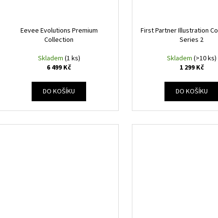
Eevee Evolutions Premium
First Partner Illustration Co
Collection
Series 2
Skladem
(1 ks)
Skladem
(>10 ks)
6 499 Kč
1 299 Kč
DO KOŠÍKU
DO KOŠÍKU