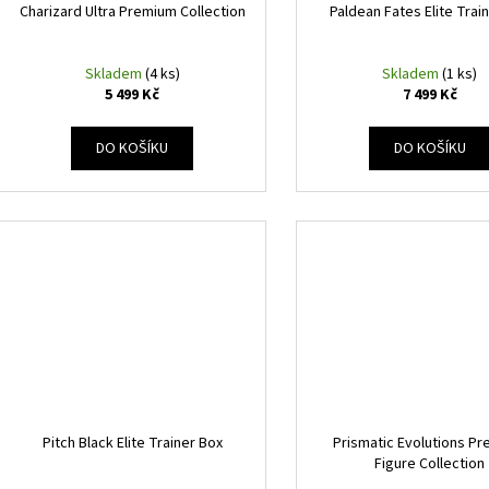
Charizard Ultra Premium Collection
Paldean Fates Elite Trai
Skladem
(4 ks)
Skladem
(1 ks)
5 499 Kč
7 499 Kč
DO KOŠÍKU
DO KOŠÍKU
Pitch Black Elite Trainer Box
Prismatic Evolutions P
Figure Collection