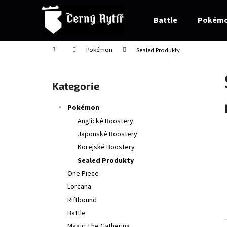
K
Přejít
na
o
Battle
Pokém
obsah
Zpět
Zpět
š
do
do
í
Domů
Pokémon
Sealed Produkty
obchodu
obchodu
k
P
o
Přeskočit
Kategorie
s
kategorie
t
Pokémon
r
Anglické Boostery
a
Japonské Boostery
n
Korejské Boostery
n
Sealed Produkty
í
One Piece
p
Lorcana
a
Riftbound
n
Battle
e
Magic The Gathering