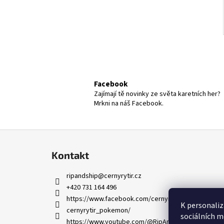
Facebook
Zajímají tě novinky ze světa karetních her?
Mrkni na náš Facebook.
Z
á
Kontakt
p
a
ripandship
@
cernyrytir.cz
t
+420 731 164 496
í
https://www.facebook.com/cernyrytircz
K personaliz
cernyrytir_pokemon/
sociálních m
https://www.youtube.com/@RipAndShip_CernyRytir