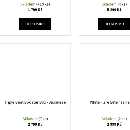
Skladem
(>10 ks)
Skladem
(4 ks)
1 799 Kč
5 299 Kč
DO KOŠÍKU
DO KOŠÍKU
Triple Beat Booster Box - Japanese
White Flare Elite Train
Skladem
(7 ks)
Skladem
(2 ks)
2 799 Kč
2 999 Kč