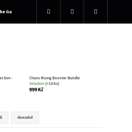
Hledat
Přihlášení
Nákupní
he Gathering
košík
ection -
Chaos Rising Booster Bundle
Skladem
(>10 ks)
999 Kč
ší
Abecedně