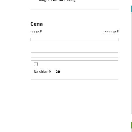
l
Cena
999
Kč
19999
Kč
Na skladě
20