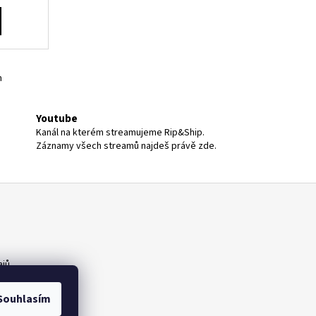
m
Youtube
Kanál na kterém streamujeme Rip&Ship.
Záznamy všech streamů najdeš právě zde.
ajů
Souhlasím