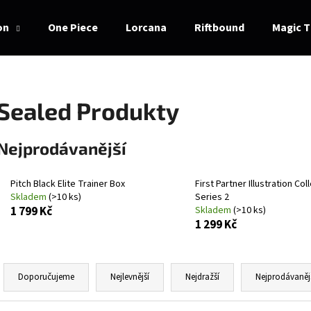
on
One Piece
Lorcana
Riftbound
Magic T
Co potřebujete najít?
Sealed Produkty
HLEDAT
Nejprodávanější
Pitch Black Elite Trainer Box
First Partner Illustration Coll
Doporučujeme
Skladem
(>10 ks)
Series 2
1 799 Kč
Skladem
(>10 ks)
1 299 Kč
Ř
a
Doporučujeme
Nejlevnější
Nejdražší
Nejprodávaněj
z