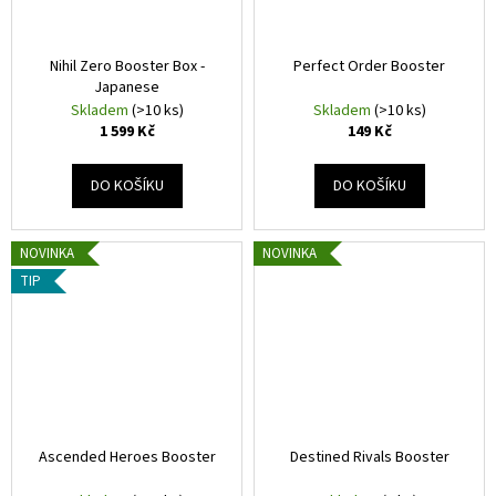
Nihil Zero Booster Box -
Perfect Order Booster
Japanese
Skladem
(>10 ks)
Skladem
(>10 ks)
1 599 Kč
149 Kč
DO KOŠÍKU
DO KOŠÍKU
NOVINKA
NOVINKA
TIP
Ascended Heroes Booster
Destined Rivals Booster