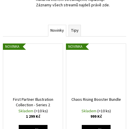
Záznamy všech streamů najdeš právě zde.
a
j
í
t
Novinky
Tipy
?
NOVINKA
NOVINKA
HLEDAT
D
o
First Partner Illustration
Chaos Rising Booster Bundle
p
Collection - Series 2
o
Skladem
(>10 ks)
Skladem
(>10 ks)
1 299 Kč
999 Kč
r
u