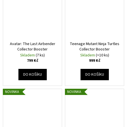
Avatar: The Last Airbender
Teenage Mutant Ninja Turtles
Collector Booster
Collector Booster
Skladem
(7 ks)
Skladem
(>10 ks)
799 Kč
999 Kč
DO KOŠÍKU
DO KOŠÍKU
NOVINKA
NOVINKA