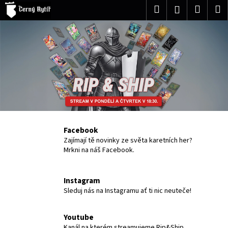
K
Přejít
Hledat
Nákup
M
Přihlášení
na
o
obsah
Zpět
Zpět
košík
š
í
C
k
o
p
o
t
ř
Facebook
e
Zajímají tě novinky ze světa karetních her?
b
Mrkni na náš Facebook.
u
j
Instagram
e
Sleduj nás na Instagramu ať ti nic neuteče!
t
e
Youtube
n
Kanál na kterém streamujeme Rip&Ship.