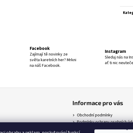
Kate
Facebook
Instagram
Zajímají tě novinky ze
Sleduj nás na I
světa karetních her? Mrkni
ať ti nic neuteče
na náš Facebook.
Informace pro vás
Obchodní podmínky
Podmínky ochrany osobních úd
aci obsahu a reklam, poskytování funkcí