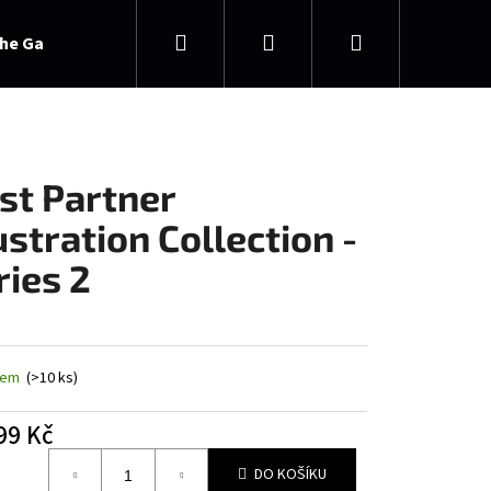
Hledat
Přihlášení
Nákupní
he Gathering
košík
rst Partner
lustration Collection -
ries 2
dem
(>10 ks)
99 Kč
á
DO KOŠÍKU