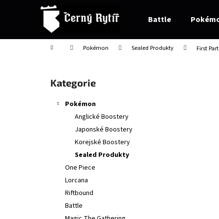
K
Přejít
na
o
Battle
Pokém
obsah
Zpět
Zpět
š
do
do
í
Domů
Pokémon
Sealed Produkty
First Par
obchodu
obchodu
k
P
o
Přeskočit
Kategorie
s
kategorie
t
Pokémon
r
Anglické Boostery
a
Japonské Boostery
n
Korejské Boostery
n
Sealed Produkty
í
One Piece
p
Lorcana
a
Riftbound
n
Battle
e
Magic The Gathering