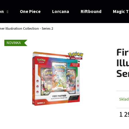
on
One Piece
Lorcana
Riftbound
Magic T
tner Illustration Collection - Series 2
Co potřebujete najít?
NOVINKA
Fi
HLEDAT
Il
Se
Doporučujeme
Skla
1 2
Měrn
cena: