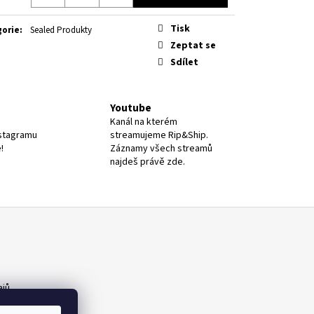
Tisk
gorie
:
Sealed Produkty
Zeptat se
Sdílet
Youtube
Kanál na kterém
nstagramu
streamujeme Rip&Ship.
!
Záznamy všech streamů
najdeš právě zde.
ajů