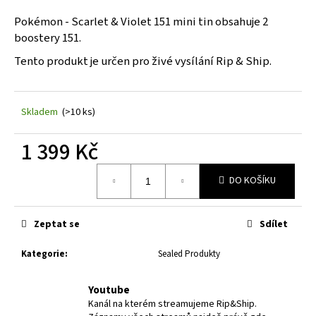
a
Pokémon - Scarlet & Violet 151 mini tin obsahuje 2
j
boostery 151.
í
Tento produkt je určen pro živé vysílání Rip & Ship.
t
?
Skladem
(>10 ks)
1 399 Kč
HLEDAT
Měrná
DO KOŠÍKU
cena:
D
Zeptat se
Sdílet
o
Kategorie
:
Sealed Produkty
p
o
r
Youtube
u
Kanál na kterém streamujeme Rip&Ship.