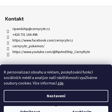
č
u
Z
j
á
e
Kontakt
p
m
a
e
ripandship
@
cernyrytir.cz
t
+420 731 164 496
í
https://www.facebook.com/cernyrytircz
cernyrytir_pokemon/
https://www.youtube.com/@RipAndShip_CernyRytir
Informace pro vás
K personalizaci obsahu a reklam, poskytování funkcí
sociálních médií a analýze naší návštěvnosti využíváme
Obchodní podmínky
soubory cookies. Více informací
zde
.
Podmínky ochrany osobních údajů
Nastavení
Vytvořil Shoptet
Copyright 2026
Rip&Ship Černý rytíř
. Všechna práva vyhrazena.
Upravit nastavení cookies