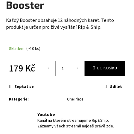
Booster
a
j
Každý Booster obsahuje 12 náhodných karet. Tento
í
produkt je určen pro živé vysílání Rip & Ship.
t
?
Skladem
(>10 ks)
179 Kč
DO KOŠÍKU
HLEDAT
Měrná
cena:
Zeptat se
Sdílet
D
Kategorie
:
One Piece
o
p
Youtube
o
Kanál na kterém streamujeme Rip&Ship.
r
Záznamy všech streamů najdeš právě zde.
u